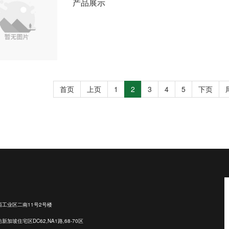
产品展示
首页
上页
1
2
3
4
5
下页
工业区二南11号2号楼
坡住宅区DC62,NA1路,68-70区