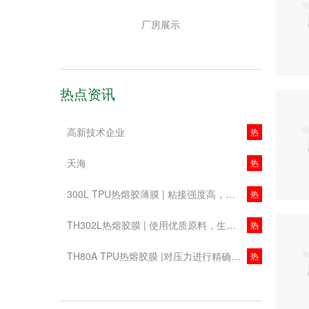
厂房展示
热点资讯
高新技术企业
热
天海
热
300L TPU热熔胶薄膜 | 粘接强度高，材料流动性好
热
TH302L热熔胶膜 | 使用优质原料，生产工艺成熟，产品各方面性能稳定
热
TH80A TPU热熔胶膜 |对压力进行精确控制，有效减少被压物料表面打皱、变形等问题
热