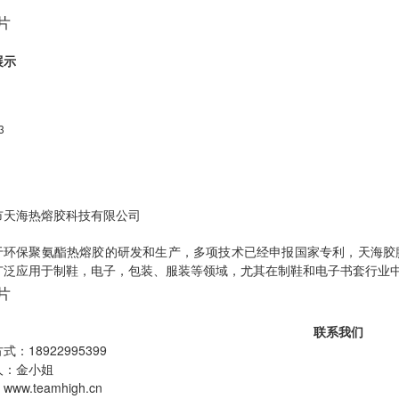
展示
莞天海热熔胶膜
3
市天海热熔胶科技有限公司
于环保聚氨酯热熔胶的研发和生产，多项技术已经申报国家专利，天海胶
广泛应用于制鞋，电子，包装、服装等领域，尤其在制鞋和电子书套行业
联系我们
式：18922995399
人：金小姐
ww.teamhigh.cn