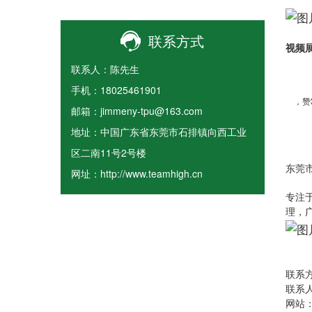
联系方式
视频
联系人：陈先生
东
手机：18025461901
，赞
邮箱：jimmeny-tpu@163.com
地址：中国广东省东莞市石排镇向西工业
区二南11号2号楼
东莞
网址：http://www.teamhigh.cn
专注
理，
联系方
联系
网站：w