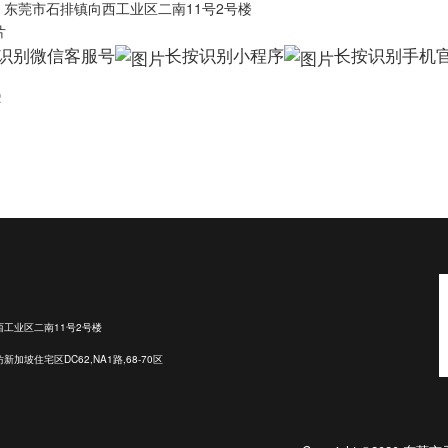
：东莞市石排镇向西工业区二南11号2号楼
识别微信客服号
长按识别小程序
长按识别手机
2
工业区二南11号2号楼
坡住宅区DC62,NA1路,68-70区