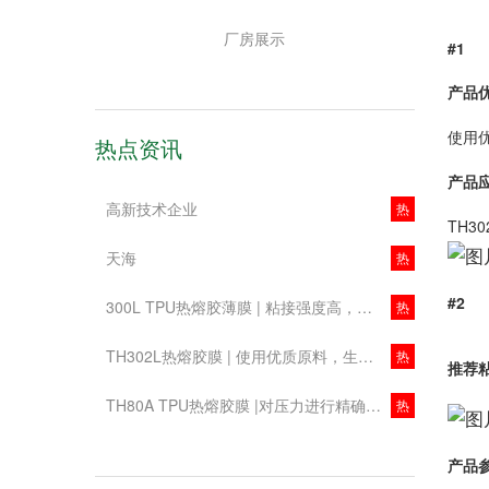
厂房展示
#1
产品
使用
热点资讯
产品
高新技术企业
热
TH
天海
热
#2
300L TPU热熔胶薄膜 | 粘接强度高，材料流动性好
热
TH302L热熔胶膜 | 使用优质原料，生产工艺成熟，产品各方面性能稳定
热
推荐
TH80A TPU热熔胶膜 |对压力进行精确控制，有效减少被压物料表面打皱、变形等问题
热
产品