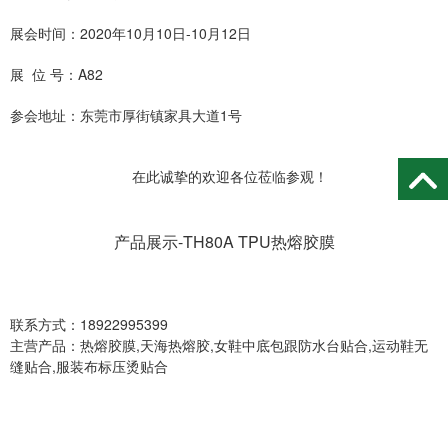
展会时间：2020年10月10日-10月12日
展 位 号：A82
参会地址：东莞市厚街镇家具大道1号
在此诚挚的欢迎各位莅临参观！
产品展示-TH80A TPU热熔胶膜
联系方式：18922995399
主营产品：
热熔胶膜,天海热熔胶,女鞋中底包跟防水台贴合,运动鞋无
缝贴合,服装布标压烫贴合